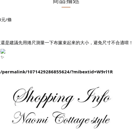
商品描述
元/條
但還是建議先用捲尺測量一下布簾束起來的大小，避免尺寸不合適唷
格
8/permalink/1071429286855624/?mibextid=W9rl1R