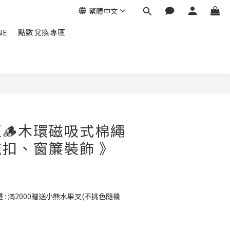
繁體中文
NE
點數兌換專區
立即購買
🪵木環磁吸式棉繩
扣、窗簾裝飾 》
: 滿2000贈送小熊水果叉(不挑色隨機