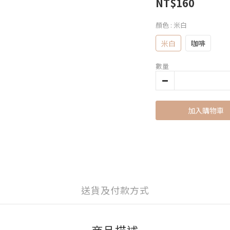
NT$160
顏色
: 米白
米白
咖啡
數量
加入購物車
送貨及付款方式