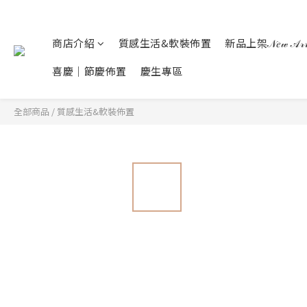
商店介紹
質感生活&軟裝佈置
新品上架𝒩𝑒𝓌 𝒜𝓇𝓇𝒾
喜慶｜節慶佈置
慶生專區
全部商品
/
質感生活&軟裝佈置