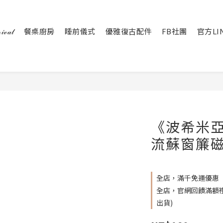
𝒶𝓁
餐桌廚房
睡前儀式
優雅復古配件
FB社團
官方LI
《波希米亞
流蘇窗簾磁
全店，滿千免運優惠
全店，官網回饋滿額禮 
出貨)