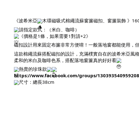
《波希米亞
木環磁吸式棉繩流蘇窗簾磁扣、窗簾裝飾 》160
請指定款式：（米白、咖啡）
《價格是1條，如果需要1對請+2》
磁扣設計用來固定布簾非常方便唷！一般落地窗都能使用，
這款棉繩流蘇搭配磁扣的設計，充滿樸實自在的波希米亞風
柔和的米白及咖啡色系，搭配落地窗簾真的好好看
熱賣的珍珠款
https://www.facebook.com/groups/13039354095920
尺寸：總長38cm