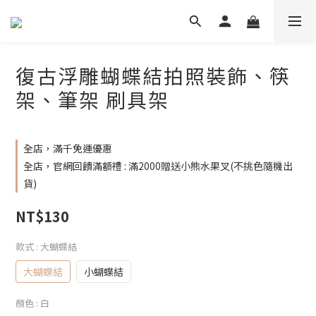
復古浮雕蝴蝶結拍照裝飾、筷
架、筆架 刷具架
全店，滿千免運優惠
全店，官網回饋滿額禮 : 滿2000贈送小熊水果叉(不挑色隨機出
貨)
NT$130
款式
: 大蝴蝶結
大蝴蝶結
小蝴蝶結
顏色
: 白