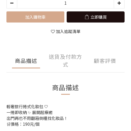
加入購物車
立即購買
加入追蹤清單
送貨及付款方
商品描述
顧客評價
式
商品描述
輕奢旅行捲式化妝包 🤍
一捲即收納 ✨ 展開超療癒
出門再也不用翻箱倒櫃找化妝品！
🛒價格：190元/個