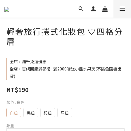
輕奢旅行捲式化妝包 🤍四格分
層
全店，滿千免運優惠
全店，官網回饋滿額禮 : 滿2000贈送小熊水果叉(不挑色隨機出
貨)
NT$190
顏色
: 白色
白色
黑色
駝色
灰色
數量