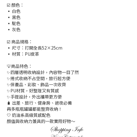
☑️ 顏色：
▪ 白色
▪ 黑色
▪ 駝色
▪ 灰色
☑️ 商品規格：
▪ 尺寸：打開全長52×25cm
▪ 材質：PU皮革
💡商品特色：
✨四層透明收納設計，內容物一目了然
✨捲式收納不占空間，旅行超方便
✨保養品、彩妝、飾品一次收齊
✨PU材質，好整理又有質感
✨手提設計，外出攜帶更方便
🧳 出差、旅行、健身房、過夜必備
再多瓶瓶罐罐都能整齊收納！
🤍 奶油系高級質感配色
顏值與收納力兼具的一款實用好物～