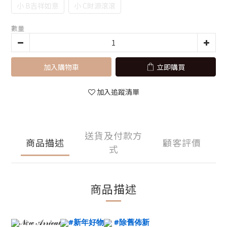
小 B吉祥如意
小 C財源滾滾
數量
加入購物車
立即購買
加入追蹤清單
送貨及付款方
商品描述
顧客評價
式
商品描述
𝒩𝑒𝓌 𝒜𝓇𝓇𝒾𝓋𝒶𝓁
#新年好物
#除舊佈新