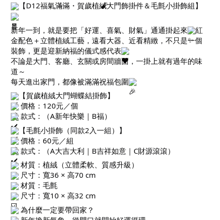
【D12福氣滿滿・賀歲植絨大門飾掛件＆毛氈小掛飾組】
新年一到，就是要把「好運、喜氣、財氣」通通掛起來
紅
金配色＋立體植絨工藝，遠看大器、近看精緻，不只是一個
裝飾，更是迎新納福的儀式感代表
不論是大門、客廳、玄關或房間牆面，一掛上就有過年的味
道～
每天進出家門，都像被滿滿祝福包圍
【賀歲植絨大門蝴蝶結掛飾】
價格：120元／個
款式：（A新年快樂｜B福）
【毛氈小掛飾（同款2入一組）】
價格：60元／組
款式：（A大吉大利｜B吉祥如意｜C財源滾滾）
材質：植絨（立體柔軟、質感升級）
尺寸：寬36 × 高70 cm
材質：毛氈
尺寸：寬10 × 高32 cm
為什麼一定要帶回家？
新年換新氣象，從門口就開始好運循環