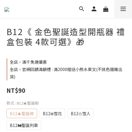
B12《 金色聖誕造型開瓶器 禮
盒包裝 4款可選》🎁
全店，滿千免運優惠
全店，官網回饋滿額禮 : 滿2000贈送小熊水果叉(不挑色隨機出
貨)
NT$90
款式
: B12🎄聖誕樹
B12🎄聖誕樹
B12❄️雪花
B12⛄雪人
B12🚂聖誕列車