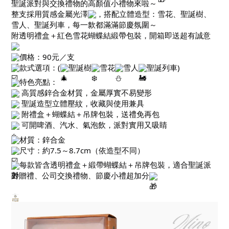
聖誕派對與交換禮物的高顏值小禮物來啦～
整支採用質感金屬光澤
，搭配立體造型：雪花、聖誕樹、
雪人、聖誕列車，每一款都滿滿節慶氛圍～
附透明禮盒＋紅色雪花蝴蝶結緞帶包裝，開箱即送超有誠意
價格：90元／支
款式選項：(
聖誕樹
雪花
雪人
聖誕列車)
特色亮點：
高質感鋅合金材質，金屬厚實不易變形
聖誕造型立體壓紋，收藏與使用兼具
附禮盒＋蝴蝶結＋吊牌包裝，送禮免再包
可開啤酒、汽水、氣泡飲，派對實用又吸睛
材質：鋅合金
尺寸：約7.5～8.7cm（依造型不同）
每款皆含透明禮盒＋緞帶蝴蝶結＋吊牌包裝，適合聖誕派
對贈禮、公司交換禮物、節慶小禮超加分