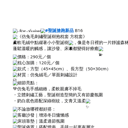
𝒩𝑒𝓌 𝒜𝓇𝓇𝒾𝓋𝒶𝓁
#聖誕搶跑新品
B16
《仿兔毛刺繡聖誕樹抱枕套 方枕套》
柔軟毛絨中點綴著小小聖誕樹
，像是冬日裡的一片靜謐森
蓬鬆溫暖的觸感，讓沙發、床頭都變得好療癒
價格：290元／個
枕心加購：120元／個
款式：方型（45×45cm）、長方型（50×30cm）
材質：仿兔絨毛／單面刺繡設計
細節亮點：
・仿兔毛手感細緻，柔軟親膚不掉毛
・立體刺繡工藝，聖誕樹造型簡約又有節慶氛圍
・奶白底色搭配深綠樹紋，文青又溫柔
不論放哪裡都好搭：
客廳沙發｜增添冬日慵懶感
床頭靠墊｜溫柔過節氛圍
聖誕佈置｜搭配燈串、毛毯一起更有層次