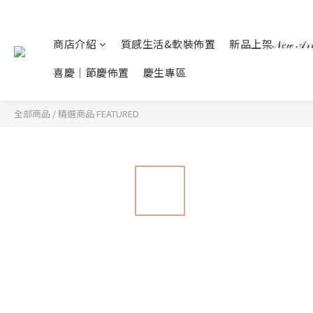
商店介紹
質感生活&軟裝佈置
新品上架𝒩𝑒𝓌 𝒜𝓇𝓇𝒾
喜慶｜節慶佈置
慶生專區
全部商品
/
精選商品 FEATURED