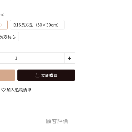
cm）
m）
B16長方型（50×30cm）
長方枕心
立即購買
加入追蹤清單
顧客評價