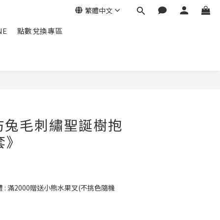
繁體中文
NE
點數兌換專區
立即購買
《仿兔毛刺繡聖誕樹抱
套》
: 滿2000贈送小熊水果叉(不挑色隨機