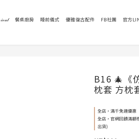
𝒶𝓁
餐桌廚房
睡前儀式
優雅復古配件
FB社團
官方LI
B16 
枕套 方枕
全店，滿千免運優惠
全店，官網回饋滿額禮 
出貨)