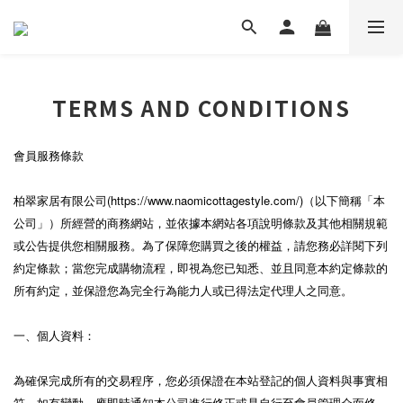
TERMS AND CONDITIONS
會員服務條款
柏翠家居有限公司(https://www.naomicottagestyle.com/)（以下簡稱「本
公司」）所經營的商務網站，並依據本網站各項說明條款及其他相關規範
或公告提供您相關服務。為了保障您購買之後的權益，請您務必詳閱下列
約定條款；當您完成購物流程，即視為您已知悉、並且同意本約定條款的
所有約定，並保證您為完全行為能力人或已得法定代理人之同意。
一、個人資料：
為確保完成所有的交易程序，您必須保證在本站登記的個人資料與事實相
符，如有變動，應即時通知本公司進行修正或是自行至會員管理介面修