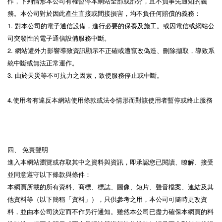
作，下列情形本公司有權暫停本網站全部或部分，且不負事先通知的義
務。本公司對於因此產生直接或間接損害，均不負任何賠償的義務：
1. 對本公司的電子通信設備，進行必要的保養及施工。或因電信或網站公
司突發性的電子通信設備服務中斷。
2. 網站遭外力影響導致資訊顯示不正確或遭竄改偽造、刪除擷取，導致系
統中斷或無法正常運作。
3. 由於天災等不可抗力之因素，致使服務停止或中斷。
4.使用者有違反本網站使用條款或法令情形而對該使用者暫停或終止服務
四、 免責聲明
進入本網站瀏覽或存取其中之資料與資訊，即承認您已閱讀、瞭解、接受
並同意遵守以下條款與條件：
本網頁所載的所有資料、商標、標誌、圖像、短片、聲音檔案、連結及其
他資料等（以下簡稱「資料」），只供參考之用，本公司可隨時更改資
料，並由本公司決定而不作另行通知。雖然本公司已盡力確保本網頁的料