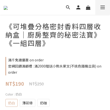
《可堆疊分格密封香料四層收
納盒｜廚房整齊的秘密法寶》
《一組四層》
滿千免運優惠 on order
官網回饋滿額禮 : 滿2000贈送小熊水果叉(不挑色隨機出貨) on
order
NT$190
NT$250
Color
: 奶白
奶白
薄荷綠
奶咖