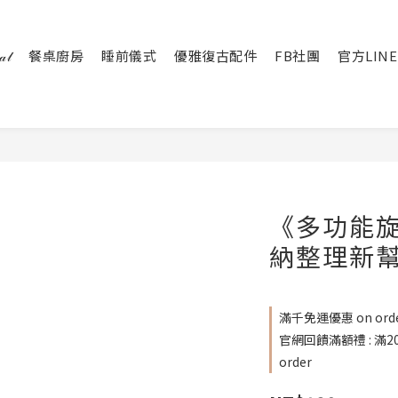
𝓁
餐桌廚房
睡前儀式
優雅復古配件
FB社團
官方LINE
《多功能
納整理新幫手
滿千免運優惠 on ord
官網回饋滿額禮 : 滿
order