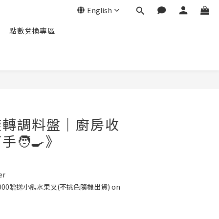
English
點數兌換專區
旋轉調料盤｜廚房收
🧑‍🍳》
er
2000贈送小熊水果叉(不挑色隨機出貨) on