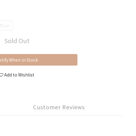
25cm
Sold Out
tify When in Stock
Add to Wishlist
Customer Reviews