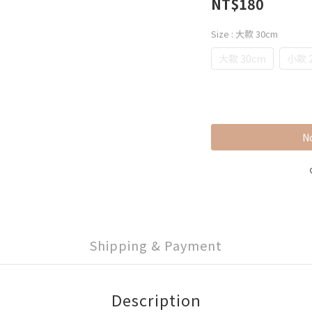
NT$180
Size
: 大款 30cm
大款 30cm
小款 
No
Shipping & Payment
Description