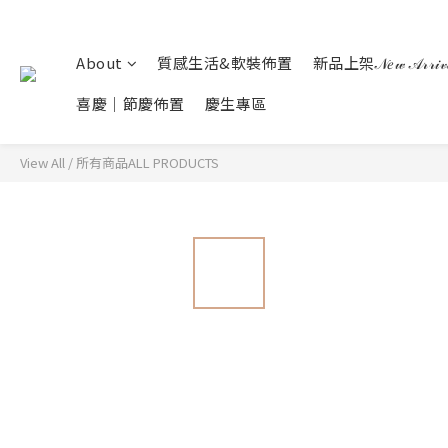
About
質感生活&軟裝佈置
新品上架𝒩𝑒𝓌 𝒜𝓇𝓇𝒾𝓋
喜慶｜節慶佈置
慶生專區
View All
/
所有商品ALL PRODUCTS