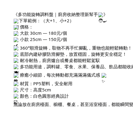
《多功能旋轉調料盤｜廚房收納整理新幫手
》
下單範例：（大+1、小+2）
價格：
大款 30cm — 180元/個
小款 25cm — 150元/個
360°順滑旋轉，取物不再手忙腳亂，重物也能輕鬆轉動！
底部內建矽膠防滑腳墊，放置穩固，旋轉更安全穩定！
耐冷耐熱，廚房爐台或餐桌都能輕鬆駕馭
多功能用途，調料罐、零食、水果、保養品、飲品都能收
療癒小細節，每次轉動都充滿滿滿儀式感
材質：PP5塑料，安全耐用
尺寸：高度5cm
顏色：白色圓形經典設計
無論放在廚房檯面、櫥櫃、餐桌，甚至浴室檯面，都能瞬間