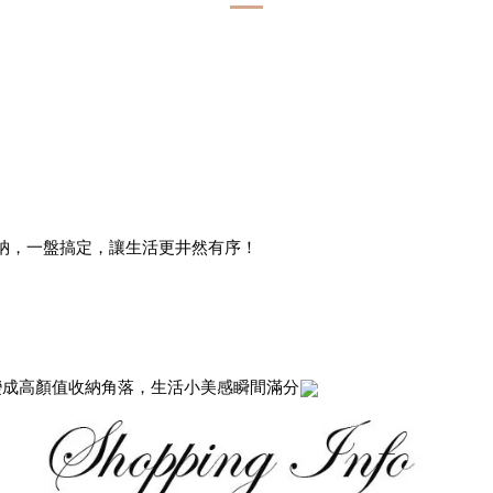
納，一盤搞定，讓生活更井然有序！
變成高顏值收納角落，生活小美感瞬間滿分