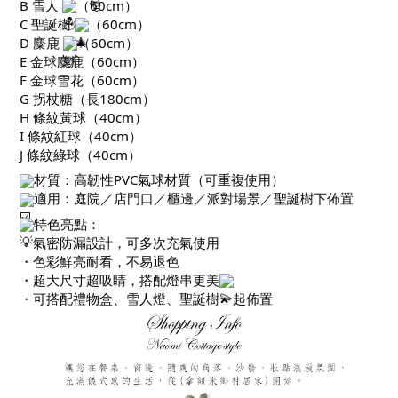
B 雪人
（60cm）
C 聖誕樹
（60cm）
D 麋鹿
（60cm）
E 金球麋鹿（60cm）
F 金球雪花（60cm）
G 拐杖糖（長180cm）
H 條紋黃球（40cm）
I 條紋紅球（40cm）
J 條紋綠球（40cm）
材質：高韌性PVC氣球材質（可重複使用）
適用：庭院／店門口／櫃邊／派對場景／聖誕樹下佈置
特色亮點：
・氣密防漏設計，可多次充氣使用
・色彩鮮亮耐看，不易退色
・超大尺寸超吸睛，搭配燈串更美
・可搭配禮物盒、雪人燈、聖誕樹一起佈置