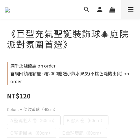
《巨型充氣聖誕裝飾球🎄庭院
派對氛圍首選》
滿千免運優惠 on order
官網回饋滿額禮 : 滿2000贈送小熊水果叉(不挑色隨機出貨) on
order
NT$120
Color
: H 條紋黃球（40cm）
A 聖誕老人 🎅（60cm）
B 雪人 ☃️（60cm）
C 聖誕樹 🎄（60cm）
E 金球麋鹿（60cm）