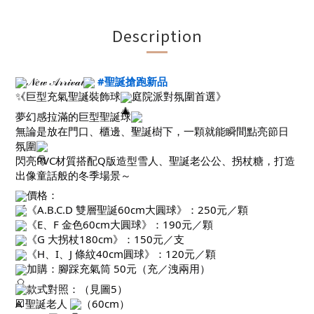
Description
𝒩𝑒𝓌 𝒜𝓇𝓇𝒾𝓋𝒶𝓁
#聖誕搶跑新品
《巨型充氣聖誕裝飾球
庭院派對氛圍首選》
夢幻感拉滿的巨型聖誕球
無論是放在門口、櫃邊、聖誕樹下，一顆就能瞬間點亮節日
氛圍
閃亮PVC材質搭配Q版造型雪人、聖誕老公公、拐杖糖，打造
出像童話般的冬季場景～
價格：
《A.B.C.D 雙層聖誕60cm大圓球》：250元／顆
《E、F 金色60cm大圓球》：190元／顆
《G 大拐杖180cm》：150元／支
《H、I、J 條紋40cm圓球》：120元／顆
加購：腳踩充氣筒 50元（充／洩兩用）
款式對照：（見圖5）
A 聖誕老人
（60cm）