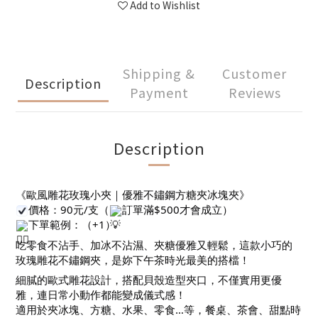
Add to Wishlist
Shipping &
Customer
Description
Payment
Reviews
Description
《歐風雕花玫瑰小夾｜優雅不鏽鋼方糖夾冰塊夾》
價格：90元/支（
訂單滿$500才會成立）
下單範例：（+1）
吃零食不沾手、加冰不沾濕、夾糖優雅又輕鬆，這款小巧的
玫瑰雕花不鏽鋼夾，是妳下午茶時光最美的搭檔！
細膩的歐式雕花設計，搭配貝殼造型夾口，不僅實用更優
雅，連日常小動作都能變成儀式感！
適用於夾冰塊、方糖、水果、零食…等，餐桌、茶會、甜點時