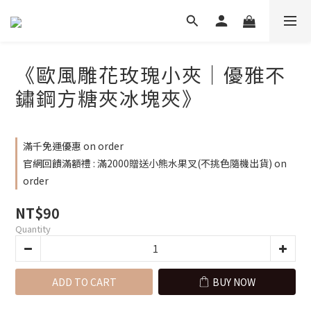
《歐風雕花玫瑰小夾｜優雅不
鏽鋼方糖夾冰塊夾》
滿千免運優惠 on order
官網回饋滿額禮 : 滿2000贈送小熊水果叉(不挑色隨機出貨) on
order
NT$90
Quantity
ADD TO CART
BUY NOW