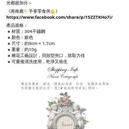
光都超加分～
《再推薦
手掌零食夾
》
https://www.facebook.com/share/p/15ZZTKHo7i/
產品規格：
材質：304不鏽鋼
顏色：銀色
尺寸：約9cm × 1.7cm
重量：約10g
雕花工藝設計，貝殼型夾口，抓取力佳
可重複清洗使用，乾淨又衛生