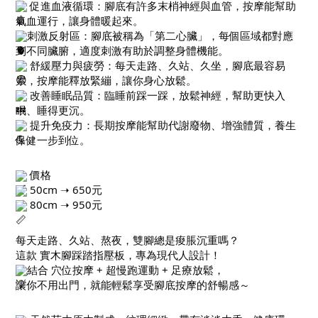
促進血液循環：腳底有許多末梢神經與血管，按摩能幫助
氣血運行，讓身體暖起來。
刺激反射區：腳底被稱為「第二心臟」，每個區域都對應
到不同臟腑，適度刺激有助於調整身體機能。
舒緩壓力與疲勞：每天走路、久站、久坐，腳底最容易
累，按摩能釋放緊繃，讓你身心放鬆。
改善睡眠品質：臨睡前踩一踩，放鬆神經，幫助更快入
眠、睡得更沉。
提升免疫力：長期按摩能幫助代謝廢物、增強體質，養生
保健一步到位。
價格
50cm ➝ 650元
80cm ➝ 950元
每天走路、久站、熬夜，雙腳總是痠脹沉重嗎？
這款 實木腳踩踏指壓板，專為現代人設計！
結合 穴位按摩 + 超慢跑運動 + 足療放鬆，
讓你不用出門，就能輕鬆享受腳底按摩的舒暢感～