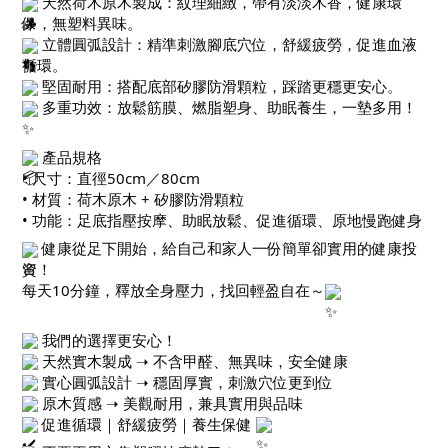
天然荷木原木製成：紋理細緻，帶有淡淡木香，健康環
保，無塑料異味。
立體圓弧設計：精準刺激腳底穴位，舒緩疲勞，促進血液
循環。
堅固耐用：搭配底部矽膠防滑顆粒，踩踏更穩更安心。
多重功效：放鬆筋膜、燃脂塑身、助眠養生，一墊多用！
產品規格
• 尺寸：直徑50cm／80cm
• 材質：荷木原木 + 矽膠防滑顆粒
• 功能：足底指壓按摩、助眠放鬆、促進循環、原地慢跑健身
健康從足下開始，給自己和家人一份簡單卻實用的健康投
資！
每天10分鐘，釋放全身壓力，找回輕盈自在～
我們的選擇更安心！
天然實木製成 ➝ 不含甲醛、無異味，安全健康
實心圓弧設計 ➝ 穩固厚實，刺激穴位更到位
原木質感 ➝ 美觀耐用，兼具實用與品味
促進循環｜舒緩疲勞｜養生保健