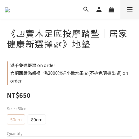
《🦶實木足底按摩踏墊｜居家
健康新選擇🌿》地墊
滿千免運優惠 on order
官網回饋滿額禮 : 滿2000贈送小熊水果叉(不挑色隨機出貨) on
order
NT$650
Size
: 50cm
50cm
80cm
Quantity