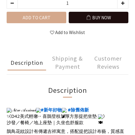
ADD TO CART
BUY NOW
Add to Wishlist
Shipping &
Customer
Description
Payment
Reviews
Description
𝒩𝑒𝓌 𝒜𝓇𝓇𝒾𝓋𝒶𝓁
#新年好物
#除舊佈新
《D42美式輕奢・喜鵲登枝加厚方形提把坐墊
》
沙發／餐椅／地上座墊｜久坐也舒服款
鵲鳥花紋設計有傳遞吉祥寓意，搭配提把設計布藝，質感直