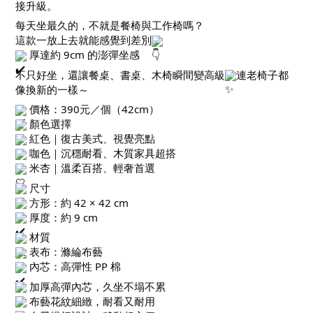
接升級。
每天坐最久的，不就是餐椅與工作椅嗎？
這款一放上去就能感覺到差別
厚達約 9cm 的澎彈坐感
不只好坐，還讓餐桌、書桌、木椅瞬間變高級
連老椅子都
像換新的一樣～
價格：390元／個（42cm）
顏色選擇
紅色｜復古美式、視覺亮點
咖色｜沉穩耐看、木質家具超搭
米杏｜溫柔百搭、輕奢首選
尺寸
方形：約 42 × 42 cm
厚度：約 9 cm
材質
表布：滌綸布藝
內芯：高彈性 PP 棉
加厚高彈內芯，久坐不塌不累
布藝花紋細緻，耐看又耐用