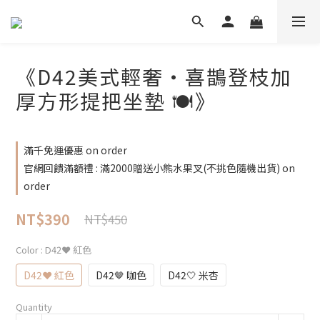
《D42美式輕奢・喜鵲登枝加
厚方形提把坐墊 🍽️》
滿千免運優惠 on order
官網回饋滿額禮 : 滿2000贈送小熊水果叉(不挑色隨機出貨) on
order
NT$390
NT$450
Color
: D42❤️ 紅色
D42❤️ 紅色
D42🤎 咖色
D42🤍 米杏
Quantity