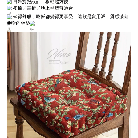
自帶提把設計，移動超方便
餐椅／書椅／地上坐墊皆適合
坐得舒服，吃飯都變得更享受，這款是實用派＋質感派都
會愛的坐墊