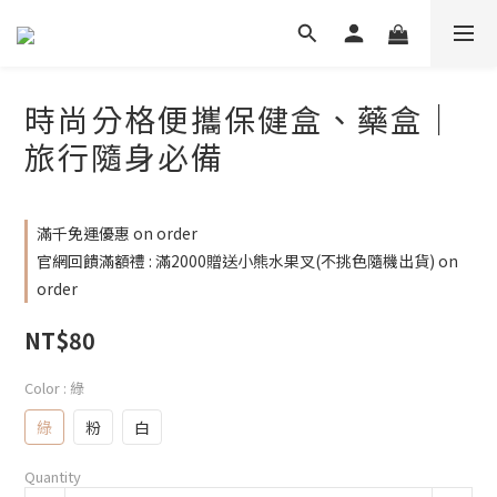
時尚分格便攜保健盒、藥盒｜
旅行隨身必備
滿千免運優惠 on order
官網回饋滿額禮 : 滿2000贈送小熊水果叉(不挑色隨機出貨) on
order
NT$80
Color
: 綠
綠
粉
白
Quantity