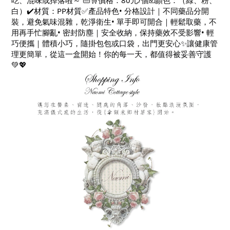
吃、混味或掉落啦～ 👜🛒價格：80元/個☑️顏色：（綠、粉、
白）✔️材質：PP材質✅產品特色• 分格設計｜不同藥品分開
裝，避免氣味混雜，乾淨衛生• 單手即可開合｜輕鬆取藥，不
用再手忙腳亂• 密封防塵｜安全收納，保持藥效不受影響• 輕
巧便攜｜體積小巧，隨掛包包或口袋，出門更安心✨讓健康管
理更簡單，從這一盒開始！你的每一天，都值得被妥善守護
💚💖