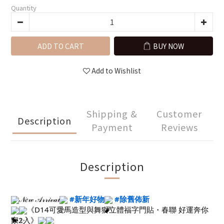
Quantity
ADD TO CART
BUY NOW
Add to Wishlist
Shipping &
Customer
Description
Payment
Reviews
Description
𝒩𝑒𝓌 𝒜𝓇𝓇𝒾𝓋𝒶𝓁
#新年好物
#除舊佈新
《D14可愛馬造型與舞獅立體福字門貼・春聯 好運奔你
家2入》