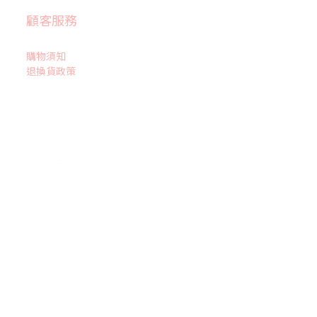
顧客服務
購物須知
退換貨政策
BUY NOW
聯絡我們
官方LINE : @naomi265
Instagram
Facebook社團
Facebook粉專