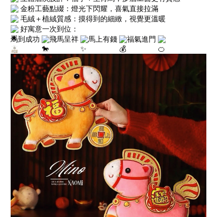
金粉工藝點綴：燈光下閃耀，喜氣直接拉滿
毛絨＋植絨質感：摸得到的細緻，視覺更溫暖
好寓意一次到位：
馬到成功
飛馬呈祥
馬上有錢
福氣進門