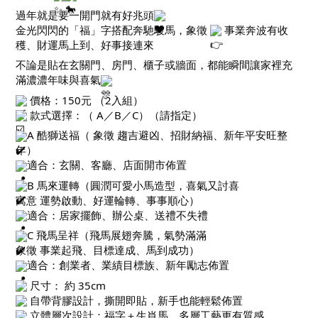
過年就是要一開門就有好兆頭
金光閃閃的「福」字搭配奔馳駿馬，象徵
事業奔波有收
穫、財運馬上到、好事接連來
不論是貼在玄關門、房門、櫃子或牆面，都能瞬間讓家裡充
滿濃濃年味與喜氣
價格：150元 （2入組）
款式選擇：（ A／B／C）（請指定）
A 酷獅送福（ 象徵 趨吉避凶、招財納福、新年平安旺整
年）
適合：玄關、客廳、店面開市佈置
B 馬來運轉（圓潤可愛小馬造型，喜氣又討喜
寓意 運勢啟動、好運輪轉、事事順心）
適合：居家擺飾、辦公桌、送禮不失禮
C 飛馬呈祥（飛馬展翅奔騰，氣勢滿滿
象徵 事業起飛、目標達成、馬到成功）
適合：創業者、業績目標族、新年勵志佈置
尺寸： 約 35cm
自帶背膠設計，撕開即貼，新手也能輕鬆佈置
立體層次設計：福字＋生肖馬，多層工藝更有質感