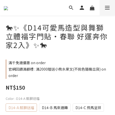
🐎✨《D14可愛馬造型與舞獅
立體福字門貼・春聯 好運奔你
家2入》✨🐎
滿千免運優惠 on order
官網回饋滿額禮 : 滿2000贈送小熊水果叉(不挑色隨機出貨) on
order
NT$150
Color
: D14-A 酷獅送福
D14-A 酷獅送福
D14-B 馬來運轉
D14-C 飛馬呈祥