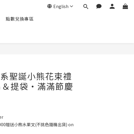
English
點數兌換專區
BUY NOW
癒系聖誕小熊花束禮
串＆提袋・滿滿節慶
er
2000贈送小熊水果叉(不挑色隨機出貨) on