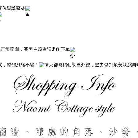
迷你聖誕森林
屬正常範圍，完美主義者請斟酌下單
代，整體風格不變！
每束都會精心調整外觀，盡力做到最美狀態再