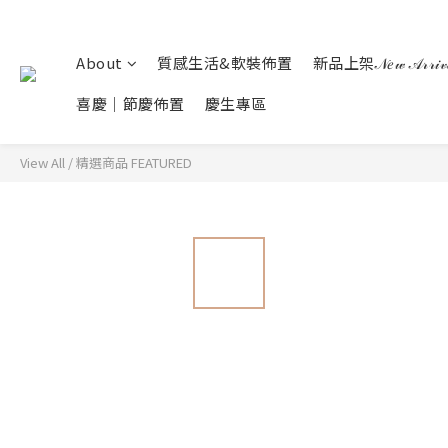
About
質感生活&軟裝佈置
新品上架𝒩𝑒𝓌 𝒜𝓇𝓇𝒾𝓋
喜慶｜節慶佈置
慶生專區
View All
/
精選商品 FEATURED