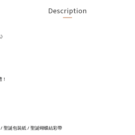
Description
感》
禮！
 / 聖誕包裝紙 / 聖誕蝴蝶結彩帶