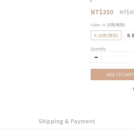
NT$350
NT$3
Color
: A. 白熊(現貨)
A. 白熊(現貨)
B.
Quantity
ADD TO CART
Shipping & Payment