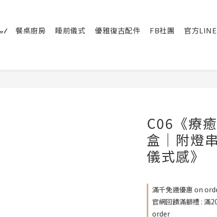
𝓁
餐桌廚房
睡前儀式
優雅復古配件
FB社團
官方LINE
C06《療
盒｜附燈
儀式感》
滿千免運優惠 on ord
官網回饋滿額禮 : 滿
order