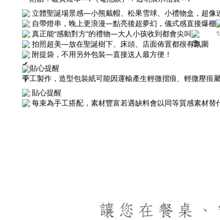
立體聖誕場景感—小熊戴帽、松果雪球、小禮物盒，超像
自帶燈串，晚上更浪漫—點亮後超夢幻，儀式感直接爆棚
真正能“感動對方”的禮物—大人小孩收到都會尖叫
拍照超美—放在聖誕樹下、床頭、店面佈置都很有氛圍
附提袋，不用另外包裝—直接送人最方便！
貼心提醒
手工製作，造型包裝紙可能因運輸產生輕微摺痕、輕微壓痕
貼心提醒
每束為手工搭配，素材豐富若遇缺料會以同等質感素材替