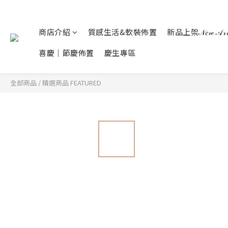
商店介紹
質感生活&軟裝佈置
新品上架𝒩𝑒𝓌 𝒜𝓇𝓇𝒾
喜慶｜節慶佈置
慶生專區
全部商品
/
精選商品 FEATURED