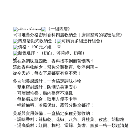
𝒩𝑒𝓌 𝒜𝓇𝓇𝒾𝓋𝒶𝓁
《一組四層》
《可堆疊分格密封香料四層收納盒｜廚房整齊的秘密法寶》
四層活動式收納盒（
可購買多組進行組合）
價格：190元／組
顏色選擇：（奶白、薄荷綠、奶咖）
還在為調味瓶四散、香料找不到而苦惱嗎？
這款香料收納盒，幫你分類整齊、乾淨俐落～
從今天起，每次下廚都更有條不紊！
多功能美感設計，一盒搞定調味小物
・雙重密封設計，防潮防蟲更安心
・可層層堆疊，櫃內整齊不凌亂
・每格獨立開合，取用方便不卡手
・輕鬆備料、冷藏保鮮、露營分裝全都行！
美感與實用兼備，一盒搞定多種分類收納！
・調味香料：辣椒乾、花椒、八角、月桂葉、孜然、胡椒粒
・湯底藥材：紅棗、枸杞、當歸、黃耆、黨參一格一類超清