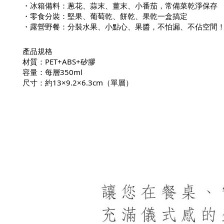
・冰箱備料：蔥花、蒜末、薑末、小番茄，常備菜乾淨保存
・零食分裝：堅果、葡萄乾、餅乾、果乾一盒搞定
・露營野餐：分裝水果、小點心、果醬，不怕漏、不佔空間
產品規格
材質：PET+ABS+矽膠
容量：每層350ml
尺寸：約13×9.2×6.3cm（單層）