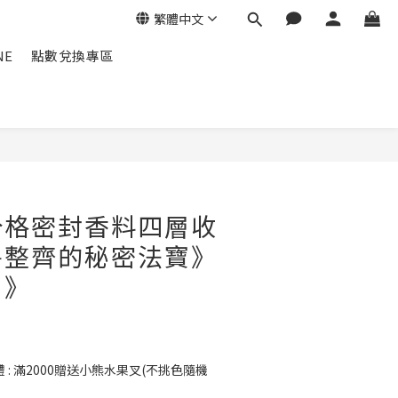
繁體中文
NE
點數兌換專區
立即購買
分格密封香料四層收
房整齊的秘密法寶》
層》
: 滿2000贈送小熊水果叉(不挑色隨機