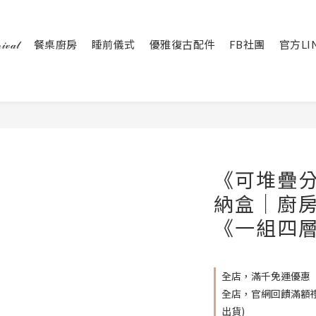
𝒶𝓁
餐桌廚房
睡前儀式
優雅復古配件
FB社團
官方LI
《可堆疊
納盒｜廚
《一組四
全店，滿千免運優惠
全店，官網回饋滿額禮 
出貨)