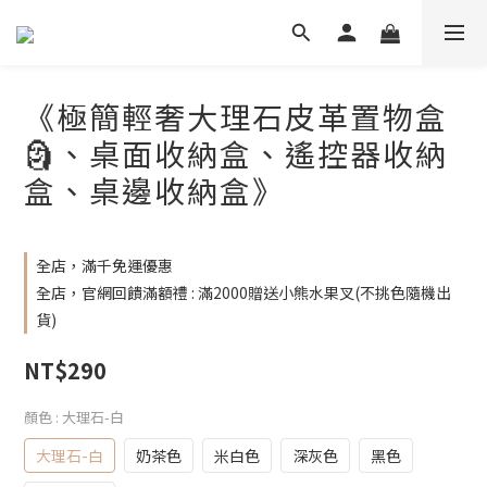
《極簡輕奢大理石皮革置物盒
🗿、桌面收納盒、遙控器收納
盒、桌邊收納盒》
全店，滿千免運優惠
全店，官網回饋滿額禮 : 滿2000贈送小熊水果叉(不挑色隨機出
貨)
NT$290
顏色
: 大理石-白
大理石-白
奶茶色
米白色
深灰色
黑色