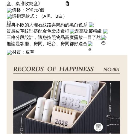
盒、桌邊收納盒》
價格：290元/個
請指定款式：（A黑、B白）
經典不敗的大理石紋路與簡約的黑白色系
質感皮革紋理搭配金色染皮邊框
既高級又精緻
三格分段設計，讓您按照物品高度擺放一目了然
無論是客廳、房間、吧台、房間都好適合
材質：皮革