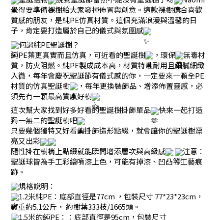
覺得要準備裸樹給大家發揮佈置與創意。這款裸樹適合喜歡
質感的朋友，是純PE仿真材質。這個充滿浪漫與溫馨的日
子，肯定要打造屬於自己的儀式與氛圍感
何謂純PE聖誕樹？
純PE葉更真實而且仿真，可近看的聖誕樹
，環保
無毒材
質，防火阻燃。純PE製成成本高，材質特性耐用且細膩細緻
入微，每年會慶祝聖誕節有儀式感的你，一定要來一顆全PE
材質的仿真聖誕樹
，每年更換裝飾品、增添佈置靈感，必
須先有一顆最高質感好樹
這次幫大家找到好多好看的聖誕樹掛飾單品
快來一起打造
獨一無二的聖誕樹吧
只要幾個獨特又好看的掛飾造形點綴，就會讓你的聖誕樹漂
亮又出彩
隨性掛在樹梢上點綴就能瞬間增添層次與高級感
注意：
聖誕球皆為手工彩繪噴漆上色，可能有掉漆、凹凸等工藝痕
跡。
規格說明：
1.2米純PE：底部直徑是77cm ，包裝尺寸 77*23*23cm，
實重約5.1公斤， 約樹葉333枝/1665頭。
1.5米的純PE：：底部直徑是95cm，包裝尺寸