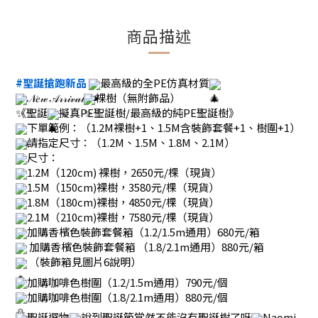
商品描述
#聖誕搶跑新品
最高級的全PE仿真材質
𝒩𝑒𝓌 𝒜𝓇𝓇𝒾𝓋𝒶𝓁
裸樹（無附飾品）
《聖誕
擬真PE聖誕樹/最高級的純PE聖誕樹》
下單範例：（1.2M裸樹+1、1.5M含裝飾套餐+1、樹圍+1）
請指定尺寸：（1.2M、1.5M、1.8M、2.1M）
尺寸：
1.2M（120cm) 裸樹，2650元/棵（現貨）
1.5M（150cm)裸樹，3580元/棵（現貨）
1.8M（180cm)裸樹，4850元/棵（現貨）
2.1M（210cm)裸樹，7580元/棵（現貨）
加購香檳色裝飾套餐箱（1.2/1.5m通用）680元/箱
加購香檳色裝飾套餐箱 （1.8/2.1m通用）880元/箱
（裝飾箱見圖片6說明）
加購咖啡色樹圍（1.2/1.5m通用）790元/個
加購咖啡色樹圍（1.8/2.1m通用）880元/個
聖誕選物
說到聖誕節當然不能沒有聖誕樹了呀
Naomi