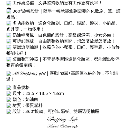
工作桌必備，文具整齊收納更有工作更有效率！
360°旋轉設計｜隨手一轉就能拿到需要的化妝刷、筆、護
膚品！
多功能收納｜適合化妝刷、口紅、眼影、髮夾、小飾品、
文具等，一物多用！
奶油輕奢風｜白色簡約設計，高級感滿滿，少女必備！
可拆卸隔板｜自由調整收納空間，想怎麼放就怎麼放！
雙層透明抽屜｜收藏你的小秘密，口紅、護手霜、小首飾
都能收好！
桌面整理神器｜不管是學習區還是化妝區，都能擺出乾淨
整齊的氛圍感！
𝒜𝓁𝓁 𝒮𝒽𝑜𝓅𝓅𝒾𝓃𝑔 𝑔𝒾𝓇𝓁 | 喜歡ins風+高顏值收納的妳，不能錯
過！
產品規格
尺寸：23.5 × 13.5 × 13cm
顏色：奶油白
材質：優質塑料
設計：360°旋轉、可拆卸隔板、雙層透明抽屜