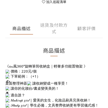
加入追蹤清單
送貨及付款方
商品描述
顧客評價
式
商品描述
《𝒾𝓃𝓈風360°旋轉筆筒收納盒｜輕奢多功能置物架 》
價格：220元/個
下單範例：（+1）
桌面整理神器
讓收納變成一種享受！
讓你的化妝台/書桌變美美的！
適合誰？
𝑀𝒶𝓀𝑒𝓊𝓅 𝑔𝒾𝓇𝓁 | 愛美的女生，化妝品刷具完美收納！
𝒮𝓉𝓊𝒹𝓎 𝑔𝒾𝓇𝓁 | 學生必備，文具整齊收納更有學習儀式感！