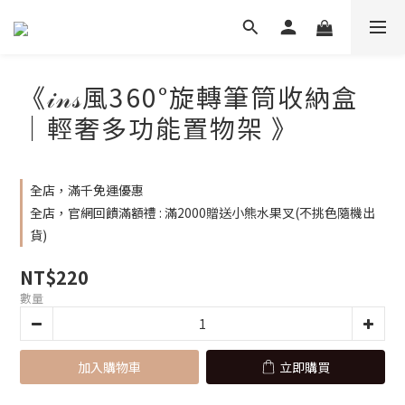
《𝒾𝓃𝓈風360°旋轉筆筒收納盒
｜輕奢多功能置物架 》
全店，滿千免運優惠
全店，官網回饋滿額禮 : 滿2000贈送小熊水果叉(不挑色隨機出
貨)
NT$220
數量
加入購物車
立即購買