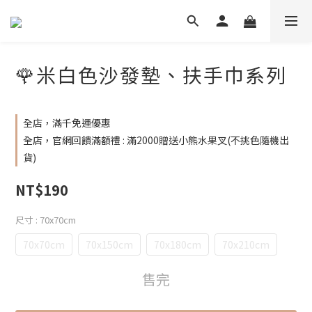
🌹米白色沙發墊、扶手巾系列
全店，滿千免運優惠
全店，官網回饋滿額禮 : 滿2000贈送小熊水果叉(不挑色隨機出
貨)
NT$190
尺寸
: 70x70cm
70x70cm
70x150cm
70x180cm
70x210cm
售完