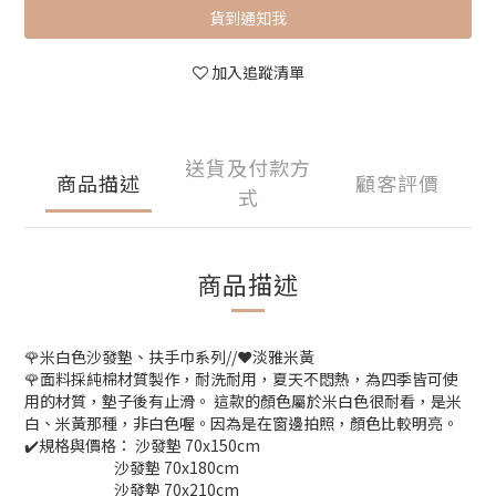
貨到通知我
加入追蹤清單
送貨及付款方
商品描述
顧客評價
式
商品描述
🌹米白色沙發墊、扶手巾系列//❤️淡雅米黃
🌹面料採純棉材質製作，耐洗耐用，夏天不悶熱，為四季皆可使
用的材質，墊子後有止滑。 這款的顏色屬於米白色很耐看，是米
白、米黃那種，非白色喔。因為是在窗邊拍照，顏色比較明亮。
✔️規格與價格： 沙發墊 70x150cm
沙發墊 70x180cm
沙發墊 70x210cm