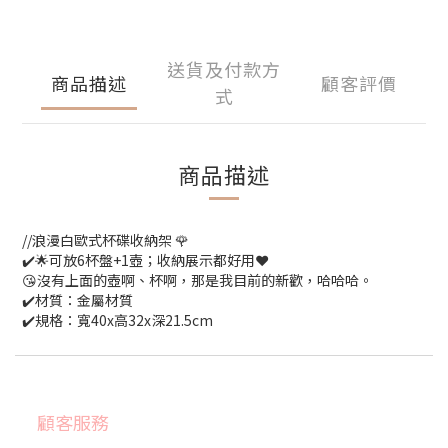
送貨及付款方
商品描述
顧客評價
式
商品描述
//浪漫白歐式杯碟收納架 🌹
✔️🌟可放6杯盤+1壺；收納展示都好用❤️
😘沒有上面的壺啊、杯啊，那是我目前的新歡，哈哈哈。
✔️材質：金屬材質
✔️規格：寬40x高32x深21.5cm
顧客服務