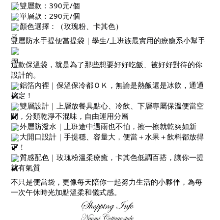
雙層款：390元/個
單層款：290元/個
顏色選擇：（玫瑰粉、卡其色）
雙層防水手提便當提袋｜學生/上班族最實用的療癒系小幫手
這款保溫袋，就是為了那些想要好好吃飯、被好好對待的你
設計的。
鋁箔內裡｜保溫保冷都ＯＫ，無論是熱飯還是冰飲，通通
搞定！
雙層設計｜上層放餐具點心、冷飲、下層專屬保溫便當空
間，分類乾淨不混味，自由運用分層
外層防潑水｜上班途中遇雨也不怕，擦一擦就乾爽如新
大開口設計｜手提穩、容量大，便當＋水果＋飲料都放得
下！
質感配色｜玫瑰粉溫柔療癒，卡其色低調百搭，讓你一提
就有氣質
不只是便當袋，更像每天陪你一起努力生活的小夥伴，為每
一次午休時光加點溫柔和儀式感。