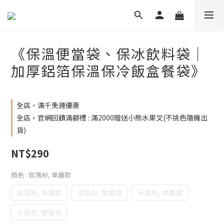
《保溫便當袋、保冰飲料袋｜
加厚鋁箔保溫保冷飯盒餐袋》
全店，滿千免運優惠
全店，官網回饋滿額禮 : 滿2000贈送小熊水果叉(不挑色隨機出
貨)
NT$290
顏色
: 玫瑰粉, 單層款
玫瑰粉, 單層款
玫瑰粉, 雙層款
卡其色, 單層款
卡其色, 雙層款