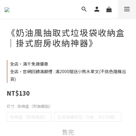
《奶油風抽取式垃圾袋收納盒
｜掛式廚房收納神器》
全店，滿千免運優惠
全店，官網回饋滿額禮 : 滿2000贈送小熊水果叉(不挑色隨機出
貨)
NT$130
尺寸
: 收納盒（附無痕貼）
收納盒（附無痕貼）
垃圾袋補充包（5卷／共150個）
售完