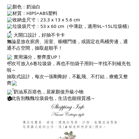
顏色：奶油白
材質：HIPS+ABS塑料
收納盒尺寸：23.3 x 13 x 5.6 cm
垃圾袋尺寸：53 x 60 cm（中薄款，適用9L~15L垃圾桶）
大開口設計，好抽不卡卡
無論是放在廚房、浴室、櫥櫃門後，或固定在馬桶旁邊，通
通不占空間，抽取超順手！
實用滿分，整齊度UP！
一次可放入6卷垃圾袋，再也不怕袋子用到一半找不到補充包
啦～
抽取式設計，每次一張剛剛好，不亂飛、不打結，療癒又整
齊
奶油系百搭色，居家顏值升級小物
從此告別醜醜垃圾袋包，生活也能很質感～