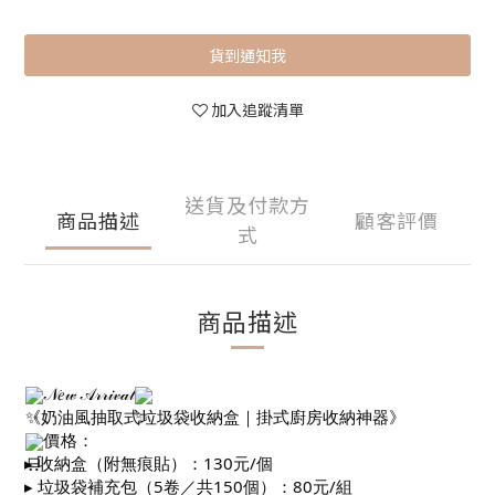
貨到通知我
加入追蹤清單
送貨及付款方
商品描述
顧客評價
式
商品描述
𝒩𝑒𝓌 𝒜𝓇𝓇𝒾𝓋𝒶𝓁
《奶油風抽取式垃圾袋收納盒｜掛式廚房收納神器》
價格：
▸ 收納盒（附無痕貼）：130元/個
▸ 垃圾袋補充包（5卷／共150個）：80元/組