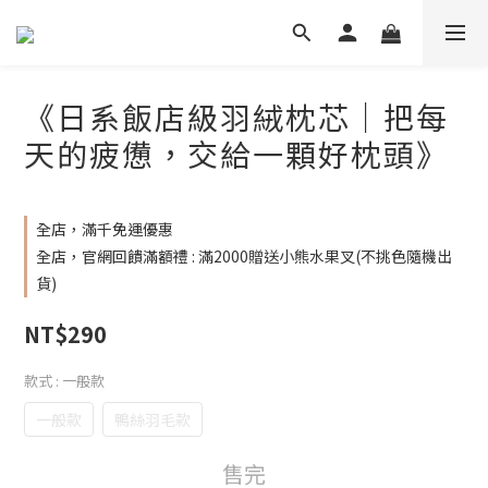
《日系飯店級羽絨枕芯｜把每
天的疲憊，交給一顆好枕頭》
全店，滿千免運優惠
全店，官網回饋滿額禮 : 滿2000贈送小熊水果叉(不挑色隨機出
貨)
NT$290
款式
: 一般款
一般款
鴨絲羽毛款
售完