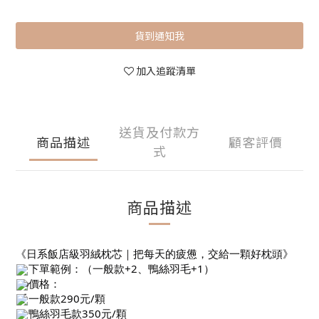
貨到通知我
加入追蹤清單
送貨及付款方
商品描述
顧客評價
式
商品描述
《日系飯店級羽絨枕芯｜把每天的疲憊，交給一顆好枕頭》
下單範例：（一般款+2、鴨絲羽毛+1）
價格：
一般款290元/顆
鴨絲羽毛款350元/顆