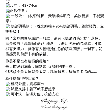
尺寸： 48×74cm
兩款任選：
一般款：（枕套純棉＋聚酯纖維填充，柔軟親膚、不易變
形）
鴨絲羽毛款：（枕套純棉＋95%鴨絲羽毛，蓬鬆輕盈、支
撐升級！
除了常見的聚酯纖維一般款，還有《鴨絲羽毛》枕可選擇。
這是來自「高端睡眠設計概念」，飯店等級的包覆感，柔軟
卻有支撐力，就像有人輕輕托住你的頭與肩膀，一躺下，就
能感受到前所未有的放鬆。
你是不是也有這樣的經驗？
每天忙碌到深夜，回到家只想好好睡一覺，
但枕頭不是太扁就是太硬，越睡越累，肩頸還卡卡的……
為什麼值得帶回家？
極簡外型，質感滿分
減壓支撐｜躺下就不想起來
可水洗｜清潔方便，抗菌安心