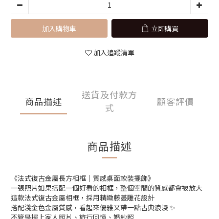
加入購物車
立即購買
加入追蹤清單
送貨及付款方
商品描述
顧客評價
式
商品描述
《法式復古金屬長方相框｜質感桌面軟裝擺飾》
一張照片如果搭配一個好看的相框，整個空間的質感都會被放大
這款法式復古金屬相框，採用精緻藤蔓雕花設計
搭配淺金色金屬質感，看起來優雅又帶一點古典浪漫 ✨
不管是擺上家人照片、旅行回憶、婚紗照