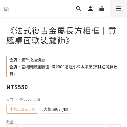
《法式復古金屬長方相框｜質
感桌面軟裝擺飾》
全店，滿千免運優惠
全店，官網回饋滿額禮 : 滿2000贈送小熊水果叉(不挑色隨機出
貨)
NT$550
尺寸
: 小款550元 / 個
小款550元 / 個
大款590元/個
數量