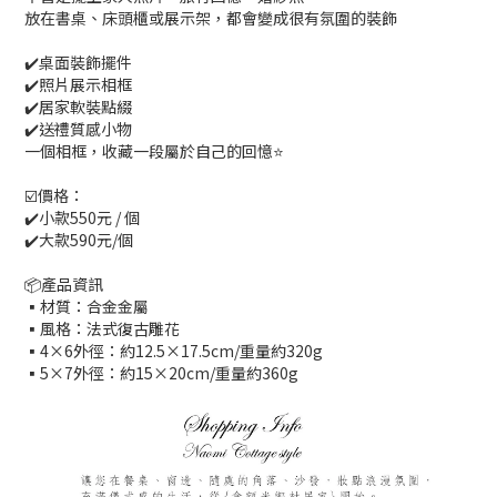
放在書桌、床頭櫃或展示架，都會變成很有氛圍的裝飾
✔️桌面裝飾擺件
✔️照片展示相框
✔️居家軟裝點綴
✔️送禮質感小物
一個相框，收藏一段屬於自己的回憶⭐️
☑️價格：
✔️小款550元 / 個
✔️大款590元/個
📦產品資訊
▪材質：合金金屬
▪風格：法式復古雕花
▪4×6外徑：約12.5×17.5cm/重量約320g
▪5×7外徑：約15×20cm/重量約360g