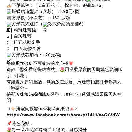
下單範例：（D白五花+1、枕芯+1、蝴蝶結+2）
蝴蝶結造型款（含芯）：390元/顆
方形款（不含芯）：480元/顆
方形款式選擇（
款式介紹請見圖6）
A｜粉珍珠蕾絲
B｜白珍珠蕾
C｜粉五花鬱金香
D｜白五花鬱金香
方形枕芯加購：120元/顆
療癒系女孩房不可或缺的小心機
這款「鬱金香蝴蝶結靠枕」
用溫柔厚實的天鵝絨包裹細膩
手工小花，
有如置身夢幻童話，無論放在沙發、床邊或拍照打卡都讓人
一秒融化～
搭配珍珠蕾絲或蝴蝶結造型，超適合打造質感溫柔風居家空
間！
《
搭配同款鬱金香花朵面紙袋
》
https://www.facebook.com/share/p/14HVe4GsVdY/
特色亮點：
每一朵小花皆為純手工縫製，質感滿分