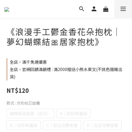
《浪漫手工鬱金香花朵抱枕｜
夢幻蝴蝶結🎀居家抱枕》
全店，滿千免運優惠
全店，官網回饋滿額禮 : 滿2000贈送小熊水果叉(不挑色隨機出
貨)
NT$120
款式
: 方形枕芯加購
蝴蝶結造型款（含芯）
A｜粉珍珠蕾絲
B｜白珍珠蕾絲
C｜粉五花鬱金香
D｜白五花鬱金香