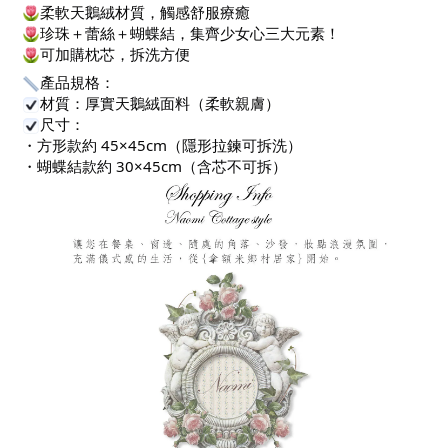
柔軟天鵝絨材質，觸感舒服療癒
珍珠＋蕾絲＋蝴蝶結，集齊少女心三大元素！
可加購枕芯，拆洗方便
產品規格：
材質：厚實天鵝絨面料（柔軟親膚）
尺寸：
・方形款約 45×45cm（隱形拉鍊可拆洗）
・蝴蝶結款約 30×45cm（含芯不可拆）