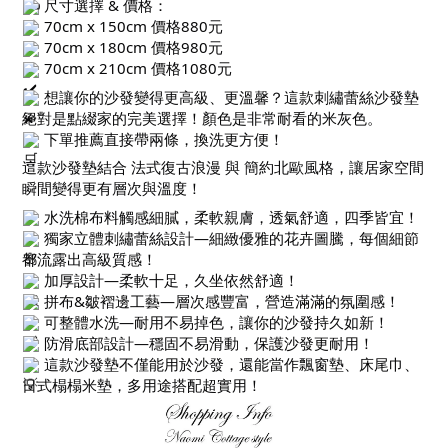
尺寸選擇 & 價格：
70cm x 150cm 價格880元
70cm x 180cm 價格980元
70cm x 210cm 價格1080元
想讓你的沙發變得更高級、更溫馨？這款刺繡蕾絲沙發墊
絕對是點綴家的完美選擇！顏色是非常耐看的米灰色。
下單推薦直接帶兩條，換洗更方便！
這款沙發墊結合 法式復古浪漫 與 簡約北歐風格，讓居家空間
瞬間變得更有層次與溫度！
水洗棉布料觸感細膩，柔軟親膚，透氣舒適，四季皆宜！
獨家立體刺繡蕾絲設計—細緻優雅的花卉圖騰，每個細節
都流露出高級質感！
加厚設計—柔軟十足，久坐依然舒適！
拼布&皺褶邊工藝—層次感豐富，營造滿滿的氛圍感！
可整體水洗—耐用不易掉色，讓你的沙發持久如新！
防滑底部設計—穩固不易滑動，保護沙發更耐用！
這款沙發墊不僅能用於沙發，還能當作飄窗墊、床尾巾、
日式榻榻米墊，多用途搭配超實用！