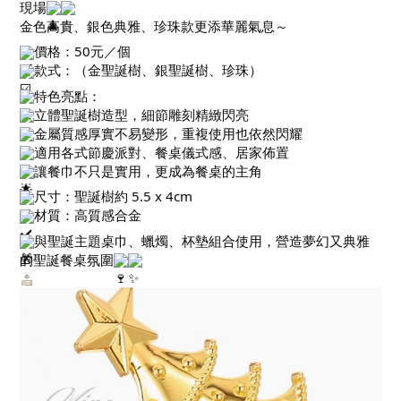
現場
金色高貴、銀色典雅、珍珠款更添華麗氣息～
價格：50元／個
款式：（金聖誕樹、銀聖誕樹、珍珠）
特色亮點：
立體聖誕樹造型，細節雕刻精緻閃亮
金屬質感厚實不易變形，重複使用也依然閃耀
適用各式節慶派對、餐桌儀式感、居家佈置
讓餐巾不只是實用，更成為餐桌的主角
尺寸：聖誕樹約 5.5 x 4cm
材質：高質感合金
與聖誕主題桌巾、蠟燭、杯墊組合使用，營造夢幻又典雅
的聖誕餐桌氛圍