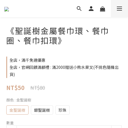
《聖誕樹金屬餐巾環、餐巾
圈、餐巾扣環》
全店，滿千免運優惠
全店，官網回饋滿額禮 : 滿2000贈送小熊水果叉(不挑色隨機出
貨)
NT$50
NT$80
顏色
: 金聖誕樹
金聖誕樹
銀聖誕樹
珍珠
數量