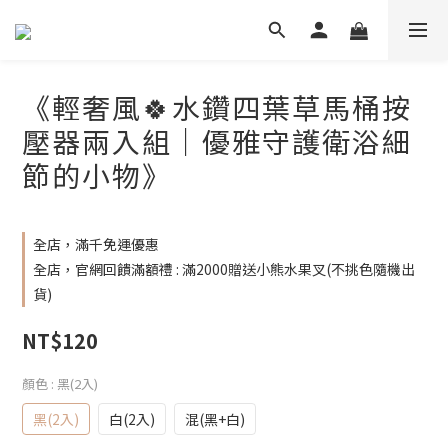
《輕奢風🍀水鑽四葉草馬桶按
壓器兩入組｜優雅守護衛浴細
節的小物》
全店，滿千免運優惠
全店，官網回饋滿額禮 : 滿2000贈送小熊水果叉(不挑色隨機出
貨)
NT$120
顏色
: 黑(2入)
黑(2入)
白(2入)
混(黑+白)