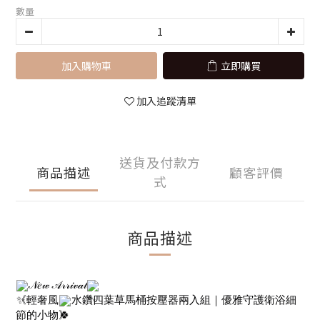
數量
加入購物車
立即購買
加入追蹤清單
送貨及付款方
商品描述
顧客評價
式
商品描述
𝒩𝑒𝓌 𝒜𝓇𝓇𝒾𝓋𝒶𝓁
《輕奢風
水鑽四葉草馬桶按壓器兩入組｜優雅守護衛浴細
節的小物》