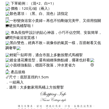
下單範例：（混+2、白+1）
價格：120元/組（兩入）
顏色選項：（黑、白、混色）請指定
一秒變身浴室小貴婦～再也不怕剛做完美甲、又得用指關
節硬按馬桶掣啦！
專為長指甲設計的貼心神器，小巧不佔空間、安裝簡單，
瞬間升級浴室質感！
黑白雙色，經典不敗～就像你的氣質一樣，百搭耐看又低
調奢華
輕鬆一貼即用，適合市面上多數按壓式馬桶掣
鍍金邊花瓣造型，還有細緻珠飾點綴，擺著也好看
小面積強黏貼，穩固不脫落，沖水更省力
產品規格
．尺寸：底部直徑約1.5cm
．一組兩入
．適用：大多數家用馬桶上方按壓掣