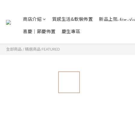
商店介紹
質感生活&軟裝佈置
新品上架𝒩𝑒𝓌 𝒜𝓇𝓇𝒾
喜慶｜節慶佈置
慶生專區
全部商品
/
精選商品 FEATURED