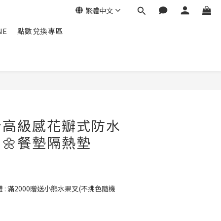
繁體中文
NE
點數兌換專區
立即購買
計高級感花瓣式防水
🌼餐墊隔熱墊
: 滿2000贈送小熊水果叉(不挑色隨機