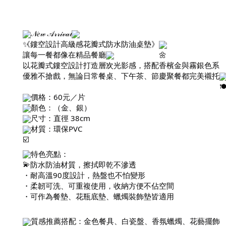
𝒩𝑒𝓌 𝒜𝓇𝓇𝒾𝓋𝒶𝓁
《鏤空設計高級感花瓣式防水防油桌墊》
讓每一餐都像在精品餐廳
以花瓣式鏤空設計打造層次光影感，搭配香檳金與霧銀色系
優雅不搶戲，無論日常餐桌、下午茶、節慶聚餐都完美襯托
價格：60元／片
顏色：（金、銀）
尺寸：直徑 38cm
材質：環保PVC
特色亮點：
・防水防油材質，擦拭即乾不滲透
・耐高溫90度設計，熱盤也不怕變形
・柔韌可洗、可重複使用，收納方便不佔空間
・可作為餐墊、花瓶底墊、蠟燭裝飾墊皆適用
質感推薦搭配：金色餐具、白瓷盤、香氛蠟燭、花藝擺飾