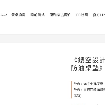
𝒶𝓁
餐桌廚房
睡前儀式
優雅復古配件
FB社團
官方LI
《鏤空設
防油桌墊》
全店，滿千免運優惠
全店，官網回饋滿額禮 
出貨)