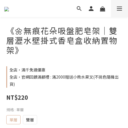
《🌼無痕花朵吸盤肥皂架｜雙
層瀝水壁掛式香皂盒收納置物
架》
全店，滿千免運優惠
全店，官網回饋滿額禮 : 滿2000贈送小熊水果叉(不挑色隨機出
貨)
NT$220
規格
: 單層
單層
雙層