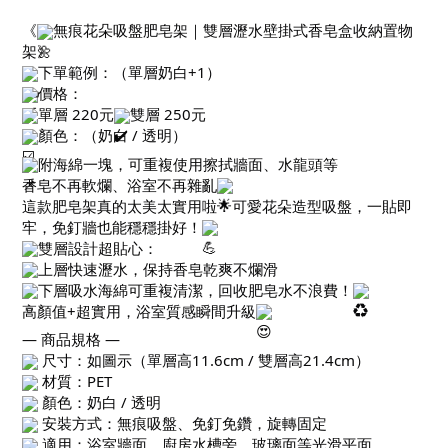
《
無痕花朵吸盤肥皂架｜雙層瀝水壁掛式香皂盒收納置物
架》
下單範例：（單層奶白+1）
價格：
單層 220元
雙層 250元
顏色：（奶白 / 透明）
附海綿一塊，可重複使用擦拭牆面、水龍頭等
香皂不再軟爛、浴室不再雜亂
這款肥皂架真的太美太實用啦！可愛花朵造型吸盤，一貼即
牢，免釘牆也能穩穩掛好！
雙層設計超貼心：
上層快速瀝水，保持香皂乾爽不爛滑
下層吸水海綿可重複清潔，回收肥皂水不浪費！
高顏值+超實用，浴室質感瞬間升級
— 商品規格 —
尺寸：如圖示（單層高11.6cm / 雙層高21.4cm）
材質：PET
顏色：奶白 / 透明
安裝方式：無痕吸盤、免釘免鑽，旋轉固定
適用：浴室牆面、廚房水槽旁、玻璃面等光滑平面