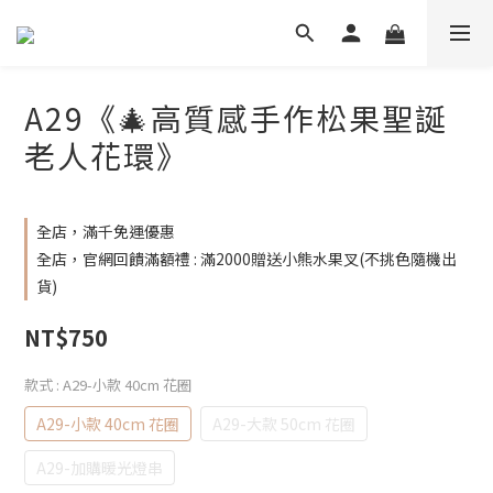
A29《🎄高質感手作松果聖誕
老人花環》
全店，滿千免運優惠
全店，官網回饋滿額禮 : 滿2000贈送小熊水果叉(不挑色隨機出
貨)
NT$750
款式
: A29-小款 40cm 花圈
A29-小款 40cm 花圈
A29-大款 50cm 花圈
A29-加購暖光燈串