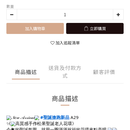
數量
加入購物車
立即購買
加入追蹤清單
送貨及付款方
商品描述
顧客評價
式
商品描述
𝒩𝑒𝓌 𝒜𝓇𝓇𝒾𝓋𝒶𝓁
#聖誕搶跑新品
A29
《
高質感手作松果聖誕老人花環》
今年的聖誕氛圍，就用一圈滿滿祝福的花環來點亮吧