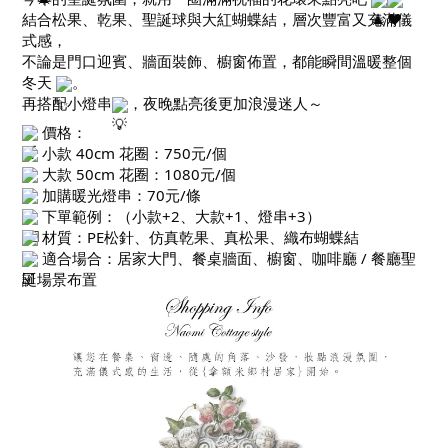
結合松果、乾果、聖誕球與大紅蝴蝶結，層次豐富又充滿儀
式感，
不論是門口迎賓、牆面裝飾、櫥窗佈置，都能瞬間溫暖整個
冬天
。
再搭配小燈串
，夜晚點亮後更加浪漫迷人～
價格：
小款 40cm 花圈：750元/個
大款 50cm 花圈：1080元/個
加購暖光燈串：70元/條
下單範例：（小款+2、大款+1、燈串+3）
材質：PE松針、仿真乾果、真松果、織布蝴蝶結
適合場合：居家大門、餐桌牆面、櫥窗、咖啡廳 / 餐廳聖
誕場景布置