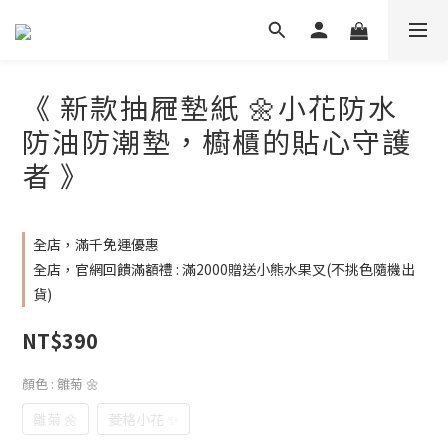
《 新款抽屜墊紙 🌼小花防水
防油防潮墊，櫥櫃的貼心守護
者 》
全店，滿千免運優惠
全店，官網回饋滿額禮 : 滿2000贈送小熊水果叉(不挑色隨機出
貨)
NT$390
顏色
: 雛菊 🌼
雛菊 🌼
菱格小花 ✨