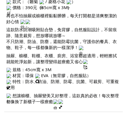
款式：（雛菊
/ 菱格小花
）
價格：390元（45cm寬 x 3M)
再也不怕抽屜或櫥櫃裡黏黏髒髒，每天打開都是清爽整潔的
好心情
這款防水防潮吸附貼合墊，免背膠，自然服貼設計，不留痕
跡、隨意裁剪，想放哪就放哪～
不只防潮、防油、防塵，還能防霉抗菌，守護你的餐具、衣
物、鞋子，每一樣都像新的一樣潔淨！
抽屜、櫥櫃、鞋櫃、衣櫃、廚房、浴室都超適用，輕輕擦拭
就能乾淨如新，讓整理變得超療癒又省心
規格：45cm寬 x 3M
材質：環保
EVA（無背膠，自然服貼）
特性：防水、防油、防潮、防霉、抗菌、可裁剪、可重複
使用
想讓櫥櫃、抽屜變美又好整理，這款真的必收！每次整理
都像換了新櫃子一樣療癒