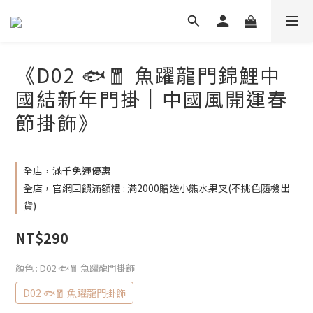
《D02 🐟🧧 魚躍龍門錦鯉中
國結新年門掛｜中國風開運春
節掛飾》
全店，滿千免運優惠
全店，官網回饋滿額禮 : 滿2000贈送小熊水果叉(不挑色隨機出
貨)
NT$290
顏色
: D02 🐟🧧 魚躍龍門掛飾
D02 🐟🧧 魚躍龍門掛飾