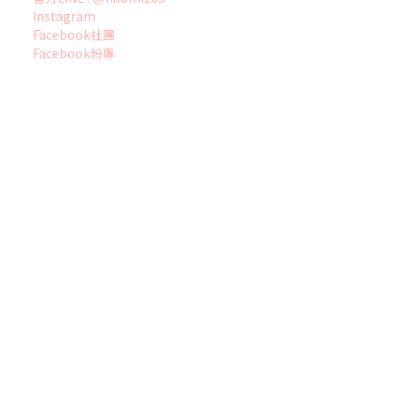
Instagram
Facebook社團
立即購買
Facebook粉專
柏翠家居有限公司 統一編號83095869
|
隱私權政策
|
條款及細
則
| 2020 © BOTSUEI HOME FURNISHINGS LTD