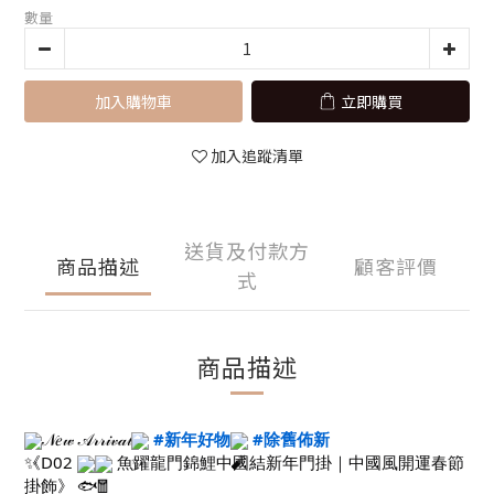
數量
加入購物車
立即購買
加入追蹤清單
送貨及付款方
商品描述
顧客評價
式
商品描述
𝒩𝑒𝓌 𝒜𝓇𝓇𝒾𝓋𝒶𝓁
#新年好物
#除舊佈新
《D02
魚躍龍門錦鯉中國結新年門掛｜中國風開運春節
掛飾》