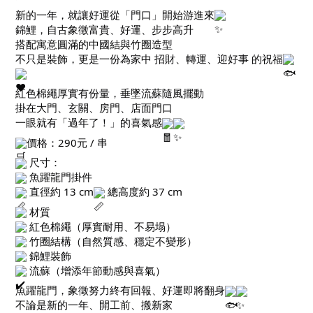
新的一年，就讓好運從「門口」開始游進來
錦鯉，自古象徵富貴、好運、步步高升
搭配寓意圓滿的中國結與竹圈造型
不只是裝飾，更是一份為家中 招財、轉運、迎好事 的祝福
紅色棉繩厚實有份量，垂墜流蘇隨風擺動
掛在大門、玄關、房門、店面門口
一眼就有「過年了！」的喜氣感
價格：290元 / 串
尺寸：
魚躍龍門掛件
直徑約 13 cm
總高度約 37 cm
材質
紅色棉繩（厚實耐用、不易塌）
竹圈結構（自然質感、穩定不變形）
錦鯉裝飾
流蘇（增添年節動感與喜氣）
魚躍龍門，象徵努力終有回報、好運即將翻身
不論是新的一年、開工前、搬新家