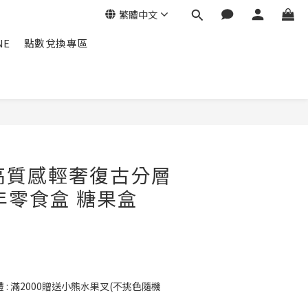
繁體中文
NE
點數兌換專區
立即購買
 高質感輕奢復古分層
年零食盒 糖果盒
: 滿2000贈送小熊水果叉(不挑色隨機