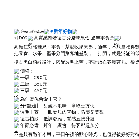
𝒩𝑒𝓌 𝒜𝓇𝓇𝒾𝓋𝒶𝓁
#新年好物
《D09
高質感輕奢復古分層乾果盒 過年零食盒
》
高顏值分格糖果・零食・茶點收納果盤，過年，不只是吃得
把零食、水果、堅果分門別類地盛裝，一打開，就是滿滿的
復古黑白植紋設計，搭配透明上蓋，不論放在客廳茶几、餐
價格：
一層｜290元
二層｜350元
三層｜450元
為什麼你會愛上它？
分格設計｜甜鹹不混味，拿取更方便
透明上蓋｜一眼看見內容物，防塵又美觀
復古植紋｜低調奢雅，質感直接升級
年節必備｜拜年、聚會、待客都超加分
不是只有過年才用，平日午後的點心時光，也值得被好好對