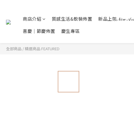
商店介紹
質感生活&軟裝佈置
新品上架𝒩𝑒𝓌 𝒜𝓇𝓇𝒾
喜慶｜節慶佈置
慶生專區
全部商品
/
精選商品 FEATURED