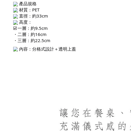
產品規格
材質：PET
直徑：約33cm
高度：
・一層：約9.5cm
・二層：約16cm
・三層：約22.5cm
內容：分格式設計＋透明上蓋