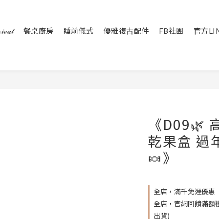
𝒶𝓁
餐桌廚房
睡前儀式
優雅復古配件
FB社團
官方LI
《D09
乾果盒 過
🍬》
全店，滿千免運優惠
全店，官網回饋滿額禮 
出貨)