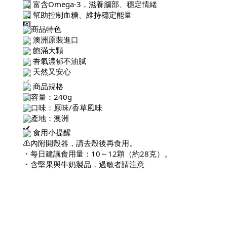
富含Omega-3，滋養腦部、穩定情緒
幫助控制血糖、維持穩定能量
商品特色
澳洲原裝進口
飽滿大顆
香氣濃郁不油膩
天然又安心
商品規格
容量：240g
口味：原味/香草風味
產地：澳洲
食用小提醒
・內附開殼器，請去殼後再食用。
・每日建議食用量：10～12顆（約28克）。
・含堅果與牛奶製品，過敏者請注意