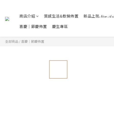
商店介紹
質感生活&軟裝佈置
新品上架𝒩𝑒𝓌 𝒜𝓇𝓇𝒾
喜慶｜節慶佈置
慶生專區
全部商品
/
喜慶｜節慶佈置