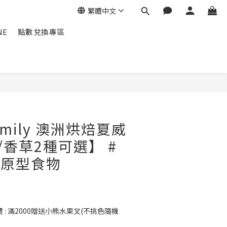
繁體中文
NE
點數兌換專區
Family 澳洲烘焙夏威
/香草2種可選】 #
#原型食物
: 滿2000贈送小熊水果叉(不挑色隨機