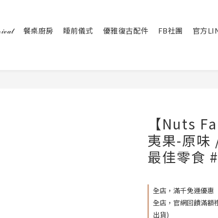
𝒶𝓁
餐桌廚房
睡前儀式
優雅復古配件
FB社團
官方LI
【Nuts 
夷果-原味 
最佳零食 
全店，滿千免運優惠
全店，官網回饋滿額禮 
出貨)