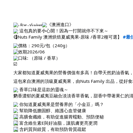
𝒩𝑒𝓌 𝒜𝓇𝓇𝒾𝓋𝒶𝓁
《澳洲進口》
這包真的要小心開！因為一打開就停不下來～
【Nuts Family 澳洲烘焙夏威夷果-原味 /香草2種可選】
#最
價格：290元/包（240g）
效期2026/06
口味: （原味 / 香草）
大家都知道夏威夷果的營養價值有多高！自帶天然奶油香氣
這包來自澳洲的頂級夏威夷果，由Nuts Family 出品
香草口味是這款的靈魂～
奶香濃郁的夏威夷豆融合淡淡香草香氣，甜香中帶著果仁的
你知道夏威夷果是營養界的「小金豆」嗎？
幫助降低膽固醇、維護心血管健康
高膳食纖維，有助促進腸胃蠕動、預防便秘
富含維生素E與好油脂，讓肌膚更亮更潤
含鈣質與鎂質，有助預防骨質疏鬆