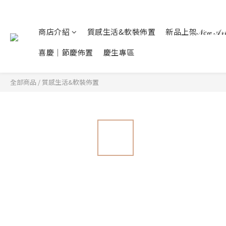
商店介紹
質感生活&軟裝佈置
新品上架𝒩𝑒𝓌 𝒜𝓇𝓇𝒾
喜慶｜節慶佈置
慶生專區
全部商品
/
質感生活&軟裝佈置