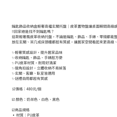
鑰匙飾品收納盒輕奢高檔玄關托盤｜皮革置物盤讓桌面瞬間高級
‼️回家總是找不到鑰匙嗎？
這款輕奢風皮革收納托盤，不論是鑰匙、飾品、手錶、零錢都能
放在玄關、茶几或床頭櫃都超有質感，讓居家空間看起來更高級、更整潔❗
✨輕奢質感設計，提升居家品味
✨收納鑰匙、飾品、手錶超方便
✨PU皮革材質，耐用好清潔
✨摺角扣設計，立體收納不易掉落
✨玄關、客廳、臥室皆適用
✨送禮自用都超有質感
🛒價格：480元/個
☑️ 顏色：奶茶色、白色、黑色
☑️商品規格
▪ 材質：PU皮革