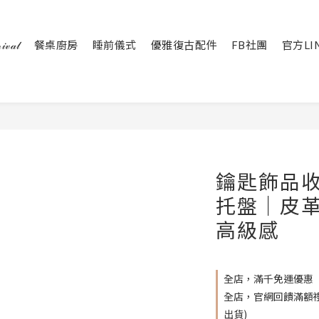
𝒶𝓁
餐桌廚房
睡前儀式
優雅復古配件
FB社團
官方LI
鑰匙飾品
托盤｜皮
高級感
全店，滿千免運優惠
全店，官網回饋滿額禮 
出貨)