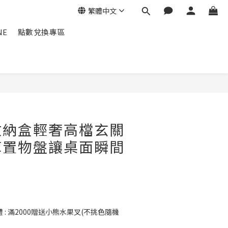
繁體中文
NE
點數兌換專區
立即購買
收納盒輕奢高檔玄關
革置物盤讓桌面瞬間
: 滿2000贈送小熊水果叉(不挑色隨機