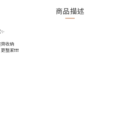
商品描述
感✨
整齊收納
️❗️❗️