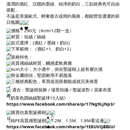
溫潤的酒紅、沉穩的墨綠、純淨的奶白，三款經典色可自由
搭配，
不論是浪漫歐式、輕奢復古或簡約風格，都能營造濃濃的節
日氛圍
價格：290元（6cm/12顆一盒）
材質：短絨 / 絲絨
款式選擇：(酒紅 / 墨綠 / 奶白)
下單範例：（酒紅+1、奶白+2）
規格特色：
高質感絲絨材質，觸感柔軟典雅
6cm大小，大小適中，掛在聖誕樹上超有層次感
附金屬掛頭，堅固耐用不易脫落
三種經典配色，單買或混搭都能成就完美佈置
適合：聖誕樹裝飾 / 場景拍攝 / 聖誕派對 / 居家布置
《奶茶色調絲絨聖誕球15入組》
https://www.facebook.com/share/p/17Ng9LjNp3/
購買仿真聖誕裸樹
《純PE高質感聖誕樹
1.2M、1.5M、1.8M看這邊
》
https://www.facebook.com/share/p/1E8UVQ8GiU/