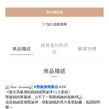
貨到通知我
加入追蹤清單
送貨及付款方
商品描述
顧客評價
式
商品描述
𝒩𝑒𝓌 𝒜𝓇𝓇𝒾𝓋𝒶𝓁
#聖誕搶跑新品
A34
《復古高級感紅綠絲絨聖誕球12入套組》
聖誕樹的華麗感，少不了一顆顆精緻的裝飾球
這款絲絨質感聖誕球，搭配細膩的亮片星星點綴，低調卻閃
耀～