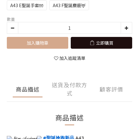
A43 E聖誕手套🧤
A43 F聖誕麋鹿🦌
數量
加入購物車
立即購買
加入追蹤清單
送貨及付款方
商品描述
顧客評價
式
商品描述
𝒩𝑒𝓌 𝒜𝓇𝓇𝒾𝓋𝒶𝓁
#聖誕搶跑新品
A43