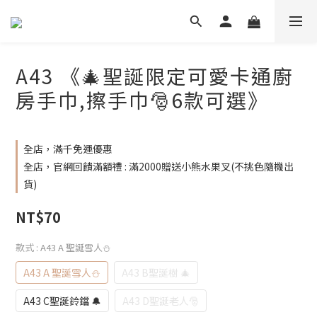
A43 《🎄聖誕限定可愛卡通廚
房手巾,擦手巾🎅6款可選》
全店，滿千免運優惠
全店，官網回饋滿額禮 : 滿2000贈送小熊水果叉(不挑色隨機出
貨)
NT$70
款式
: A43 A 聖誕雪人⛄️
A43 A 聖誕雪人⛄️
A43 B聖誕樹 🎄
A43 C聖誕鈴鐺 🔔
A43 D聖誕老人🎅