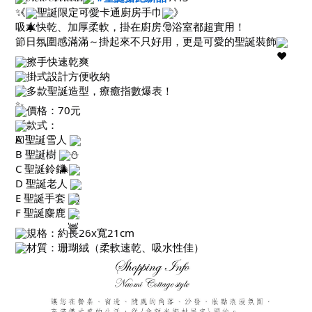
《
聖誕限定可愛卡通廚房手巾
》
吸水快乾、加厚柔軟，掛在廚房、浴室都超實用！
節日氛圍感滿滿～掛起來不只好用，更是可愛的聖誕裝飾
擦手快速乾爽
掛式設計方便收納
多款聖誕造型，療癒指數爆表！
價格：70元
款式：
A 聖誕雪人
B 聖誕樹
C 聖誕鈴鐺
D 聖誕老人
E 聖誕手套
F 聖誕麋鹿
規格：約長26x寬21cm
材質：珊瑚絨（柔軟速乾、吸水性佳）