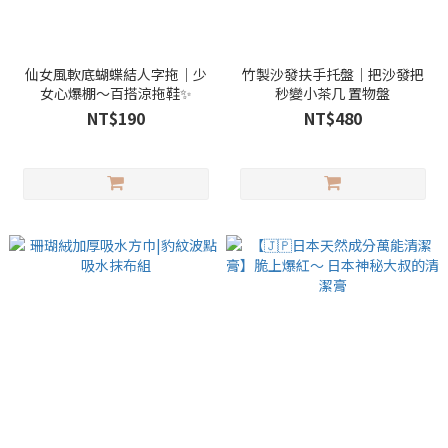
仙女風軟底蝴蝶結人字拖｜少
竹製沙發扶手托盤｜把沙發把
女心爆棚～百搭涼拖鞋✨
秒變小茶几 置物盤
NT$190
NT$480