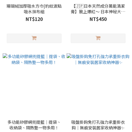
珊瑚絨加厚吸水方巾|豹紋波點
【🇯🇵日本天然成分萬能清潔
吸水抹布組
膏】脆上爆紅～ 日本神秘大叔
的清潔膏
NT$120
NT$450
多功能矽膠網兜提籃｜提袋、
吸盤掛鈎免打孔強力承重掛衣
收納袋、隔熱墊一物多用！
鈎｜無痕安裝居家收納神器✨