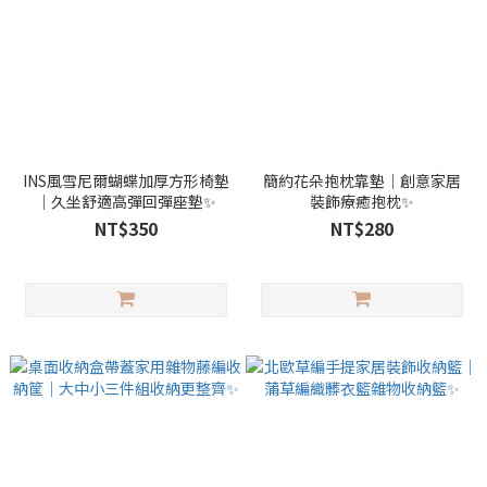
INS風雪尼爾蝴蝶加厚方形椅墊
簡約花朵抱枕靠墊｜創意家居
｜久坐舒適高彈回彈座墊✨
裝飾療癒抱枕✨
NT$350
NT$280