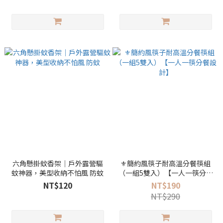
六角懸掛蚊香架｜戶外露營驅
⚜️簡約風筷子耐高溫分餐筷組
蚊神器，美型收納不怕風 防蚊
（一組5雙入）【一人一筷分餐
設計】
NT$120
NT$190
NT$290