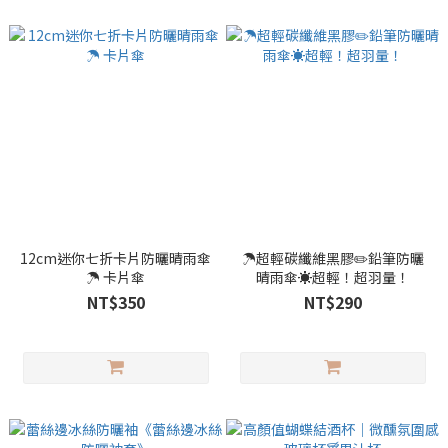
12cm迷你七折卡片防曬晴雨傘
☂️超輕碳纖維黑膠✏️鉛筆防曬
☂️ 卡片傘
晴雨傘☀️超輕！超羽量！
NT$350
NT$290