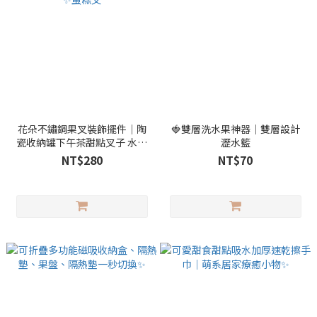
花朵不鏽鋼果叉裝飾擺件｜陶
🍓雙層洗水果神器｜雙層設計
瓷收納罐下午茶甜點叉子 水果
瀝水籃
叉套裝✨蛋糕叉
NT$280
NT$70