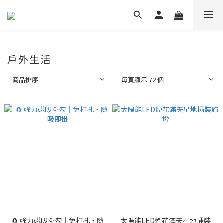
戶外生活
商品排序
每頁顯示 72 個
🧲 強力磁吸掛勾｜免打孔・隨
太陽能LED煙花滿天星地插裝