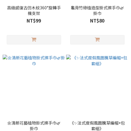
高級感復古仿木紋360°旋轉手
龜背竹綠植造型掛式擦手巾🌿
機支架
掛巾
NT$99
NT$80
🌼清新花藝植物掛式擦手巾🌿
《✨法式度假風圖騰草編帽+包
掛巾
套組》