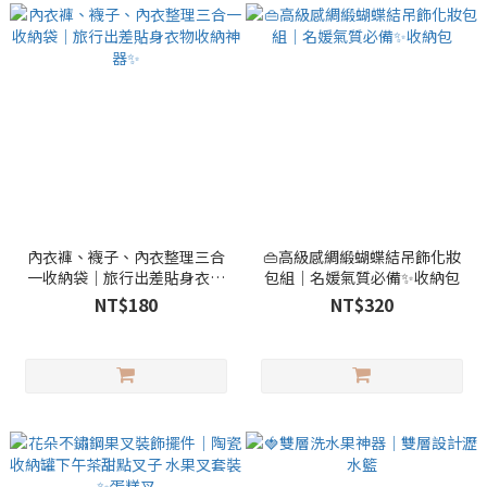
內衣褲、襪子、內衣整理三合
👜高級感綢緞蝴蝶結吊飾化妝
一收納袋｜旅行出差貼身衣物
包組｜名媛氣質必備✨收納包
收納神器✨
NT$180
NT$320