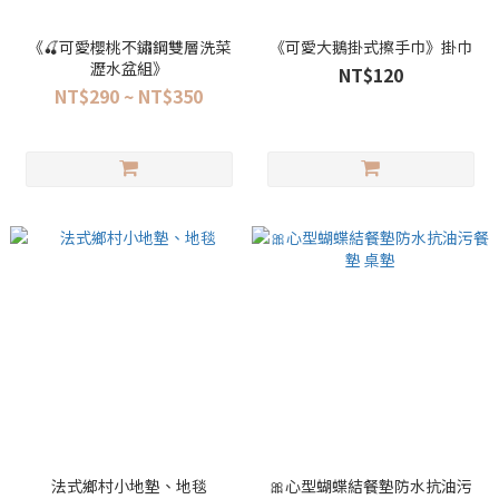
《🍒可愛櫻桃不鏽鋼雙層洗菜
《可愛大鵝掛式擦手巾》掛巾
瀝水盆組》
NT$120
NT$290 ~ NT$350
法式鄉村小地墊、地毯
🎀心型蝴蝶結餐墊防水抗油污