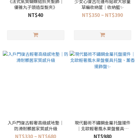
《法式氣質蝴蝶結抓夾髮飾｜
少女心復古花邊布貼款大容量
優雅丸子頭造型髮夾》
草編收納筐｜收納籃✨
NT$40
NT$350 ~ NT$390
入戶門復古輕奢高級感地墊｜
現代藝術不鏽鋼金屬托盤擺件
防滑耐髒居家質感升級
｜北歐輕奢風水果盤餐具托
盤、薰香擺飾盤✨
NT$330 ~ NT$680
NT$980