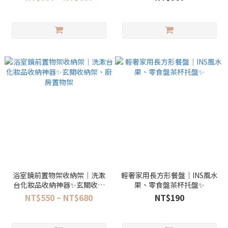
浴室鏡前置物架收納架｜洗漱
輕奢家用長方形餐盤｜INS風水
台化妝品收納神器✨玄關收納
果、零食盤茶杯托盤✨
架、廚房置物架
NT$550 ~ NT$680
NT$190