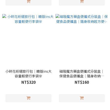
小碎花絎縫旅行包｜韓版ins大
磁吸魔方藥盒便攜式分裝盒｜
容量輕便行李袋🌸
保健食品便攜盒｜隨身收納超
方便✨
NT$320
NT$160