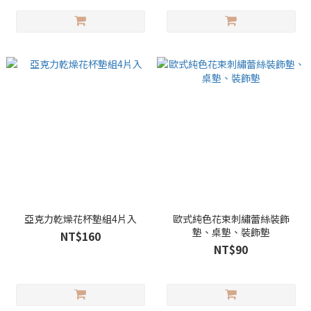
亞克力乾燥花杯墊組4片入
歐式純色花束刺繡蕾絲裝飾
墊、桌墊、裝飾墊
NT$160
NT$90