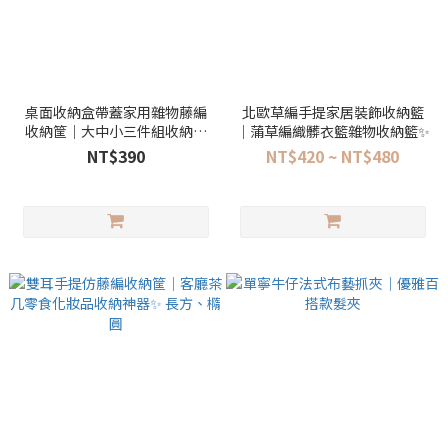
桌面收納盒帶蓋家用雜物藤編
北歐草編手提家居裝飾收納籃
收納筐｜大中小三件組收納更
｜蒲草編織髒衣籃雜物收納籃✨
整齊✨
NT$390
NT$420 ~ NT$480