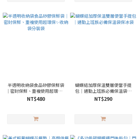
半透明收納袋食品矽膠保鮮袋
蝴蝶結加厚保溫雙層便當手提
｜密封保鮮、重複使用超環保✨
包｜通勤上班族必備保溫袋保
收納袋分裝袋
冰袋
NT$480
NT$290