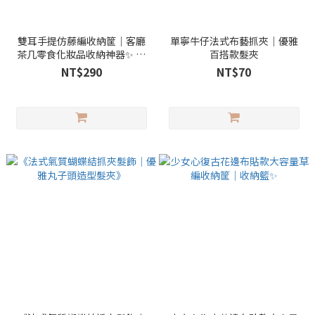
雙耳手提仿藤編收納筐｜客廳
單寧牛仔法式布藝抓夾｜優雅
茶几零食化妝品收納神器✨ 長
百搭款髮夾
方、橢圓
NT$290
NT$70