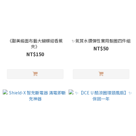
《甜美緞面布藝大蝴蝶結香蕉
✨氣質水鑽彈性實用髮圈四件組
夾》
NT$50
NT$150