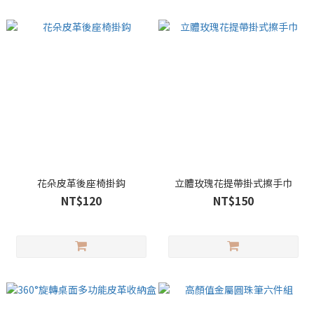
花朵皮革後座椅掛鈎
立體玫瑰花提帶掛式擦手巾
NT$120
NT$150