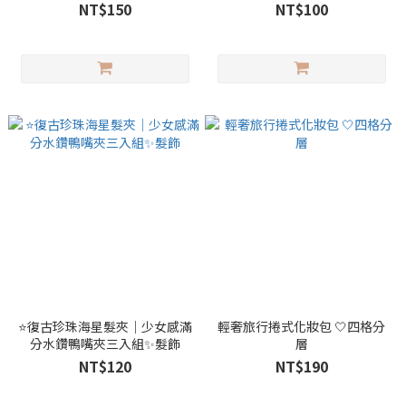
NT$150
NT$100
⭐復古珍珠海星髮夾｜少女感滿
輕奢旅行捲式化妝包 🤍四格分
分水鑽鴨嘴夾三入組✨髮飾
層
NT$120
NT$190