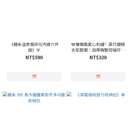
《韓系溫柔風碎花內褲六件
🩶慵懶風愛心刺繡🪡莫代爾睡
組》🌸
衣家居服｜自帶胸墊短袖可外
穿兩件套✨
NT$590
NT$320