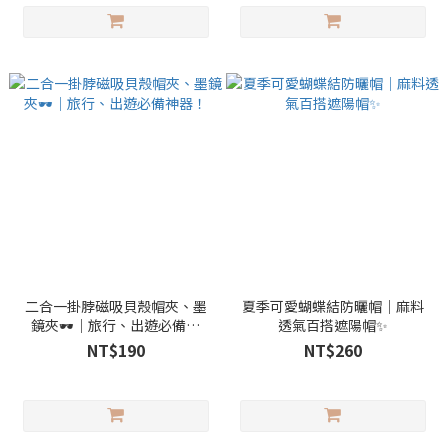
二合一掛脖磁吸貝殼帽夾、墨
夏季可愛蝴蝶結防曬帽｜麻料
鏡夾🕶️｜旅行、出遊必備神
透氣百搭遮陽帽✨
器！
NT$190
NT$260