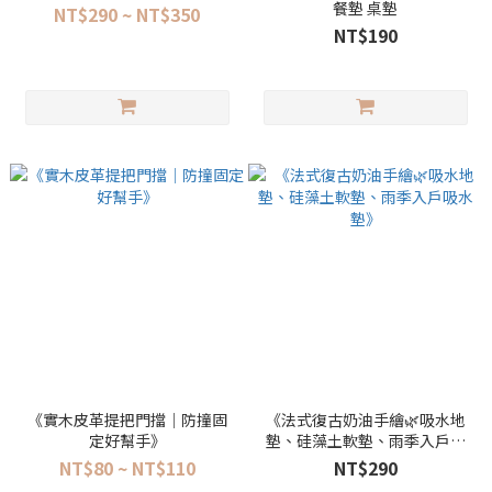
餐墊 桌墊
NT$290 ~ NT$350
NT$190
《實木皮革提把門擋｜防撞固
《法式復古奶油手繪🌿吸水地
定好幫手》
墊、硅藻土軟墊、雨季入戶吸
水墊》
NT$80 ~ NT$110
NT$290